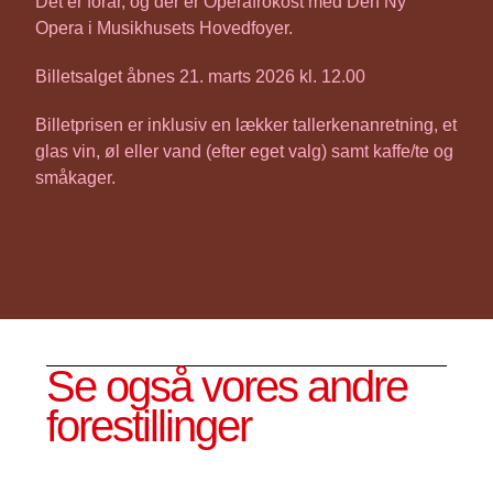
Det er forår, og der er Operafrokost med Den Ny
Opera i Musikhusets Hovedfoyer.
Billetsalget åbnes 21. marts 2026 kl. 12.00
Billetprisen er inklusiv en lækker tallerkenanretning, et
glas vin, øl eller vand (efter eget valg) samt kaffe/te og
småkager.
Se også vores andre
forestillinger