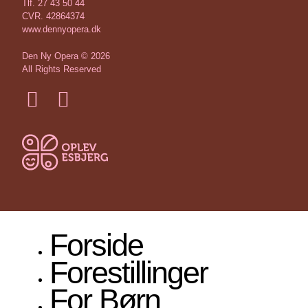
Tlf. 27 43 50 44
CVR. 42864374
www.dennyopera.dk
Den Ny Opera © 2026
All Rights Reserved
Forside
Forestillinger
For Børn