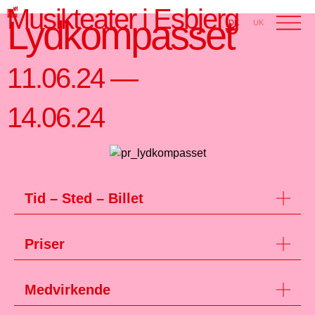
Musikteater i Esbjerg
Lydkompasset
DK
UK
11.06.24 —
14.06.24
Tid – Sted – Billet
Priser
Medvirkende