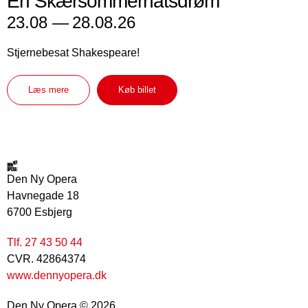
En Skærsommernatsdrøm
23.08 —
28.08.26
Stjernebesat Shakespeare!
Læs mere
Køb billet
Den Ny Opera
Havnegade 18
6700 Esbjerg
Tlf. 27 43 50 44
CVR. 42864374
www.dennyopera.dk
Den Ny Opera © 2026