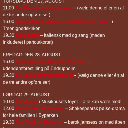
TORSDAG DEN 27. AUGUST
11.00
En Skærsommernatsdrøm
– (vælg denne eller én af
de tre andre opførelser)
16.00
Koncert med vokalensemblet Musica Ficta
– i
Treenighedskirken
19.30
Bella Notte
– italiensk mad og sang (maden
inkluderet i partoutkortet)
FREDAG DEN 28. AUGUST
16.00
Shakespeares Samlede Værker
–
udendørsforestilling på Endrupholm
19.30
En Skærsommernatsdrøm
– (vælg denne eller én af
de tre andre opførelser)
LØRDAG 29. AUGUST
10.00
Familiekor
i Musikhusets foyer – alle kan være med!
12.00
Hamlet i en Pølsevogn
– Shakespearsk pølse-drama
for hele familien i Byparken
19.30
The English Alehouse
– barok jamsession med åben