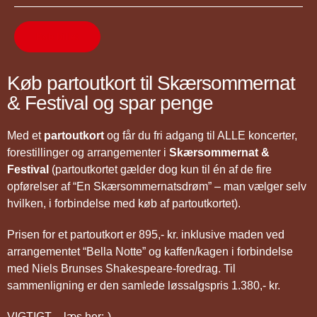
Køb billet
Køb partoutkort til Skærsommernat
& Festival og spar penge
Med et
partoutkort
og får du fri adgang til ALLE koncerter,
forestillinger og arrangementer i
Skærsommernat &
Festival
(partoutkortet gælder dog kun til én af de fire
opførelser af “En Skærsommernatsdrøm” – man vælger selv
hvilken, i forbindelse med køb af partoutkortet).
Prisen for et partoutkort er 895,- kr. inklusive maden ved
arrangementet “Bella Notte” og kaffen/kagen i forbindelse
med Niels Brunses Shakespeare-foredrag. Til
sammenligning er den samlede løssalgspris 1.380,- kr.
VIGTIGT – læs her:-)