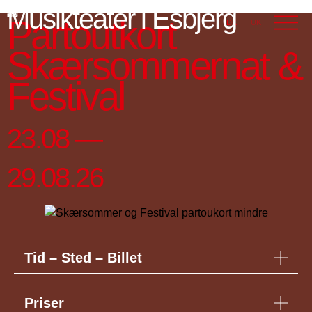
Musikteater i Esbjerg
Partoutkort
DK
UK
Skærsommernat &
Festival
23.08 —
29.08.26
Tid – Sted – Billet
Priser