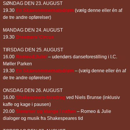
SØNDAG DEN 23. AUGUST
19.30
En Skærsommernatsdrøm
(vælg denne eller én af
de tre andre opførelser)
MANDAG DEN 24. AUGUST
19.30
Dreamers’ Circus
TIRSDAG DEN 25. AUGUST
16.00
Romeo&Julie!
– udendørs danseforestilling i I.C.
Møller Parken
19.30
En Skærsommernatsdrøm
– (vælg denne eller én af
de tre andre opførelser)
ONSDAG DEN 26. AUGUST
16.00
Shakespeare-foredrag
ved Niels Brunse (inklusiv
kaffe og kage i pausen)
20.00
Stemmer og klange i natten
– Romeo & Julie
dialoger og musik fra Shakespeares tid